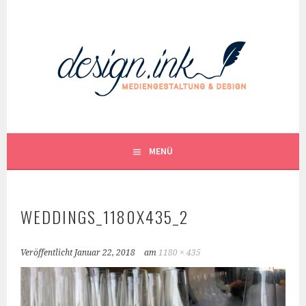
Springe
zum
Inhalt
MENÜ
WEDDINGS_1180X435_2
Veröffentlicht
Januar 22, 2018
am
1180 × 435